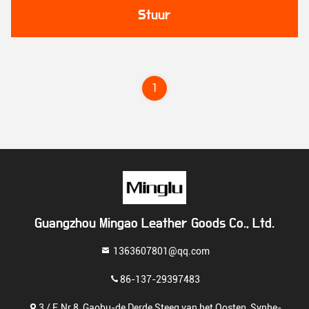
Stuur
1
Guangzhou Mingao Leather Goods Co., Ltd.
1363607801@qq.com
86-137-29397483
3 / F, Nr 8, Gaobu-de Derde Steeg van het Oosten, Synhe-