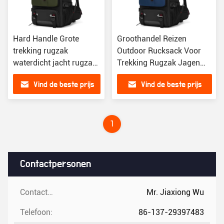
Hard Handle Grote
Groothandel Reizen
trekking rugzak
Outdoor Rucksack Voor
waterdicht jacht rugzak
Trekking Rugzak Jagen
56 liter
Rugzak Rugzak
Vind de beste prijs
Vind de beste prijs
Bergklimmen Wandelen
Andere rugzakken
1
Contactpersonen
Contactpersonen:
Mr. Jiaxiong Wu
Telefoon:
86-137-29397483