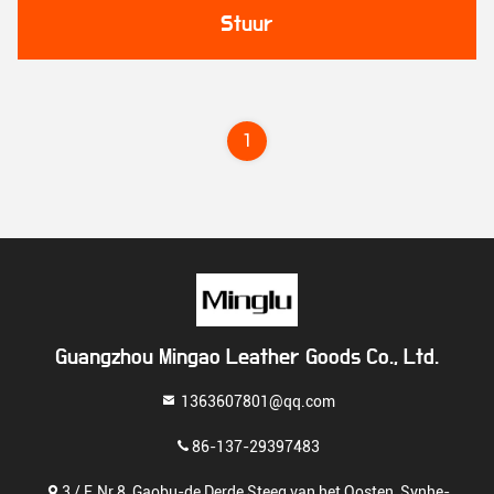
Stuur
1
Guangzhou Mingao Leather Goods Co., Ltd.
1363607801@qq.com
86-137-29397483
3 / F, Nr 8, Gaobu-de Derde Steeg van het Oosten, Synhe-