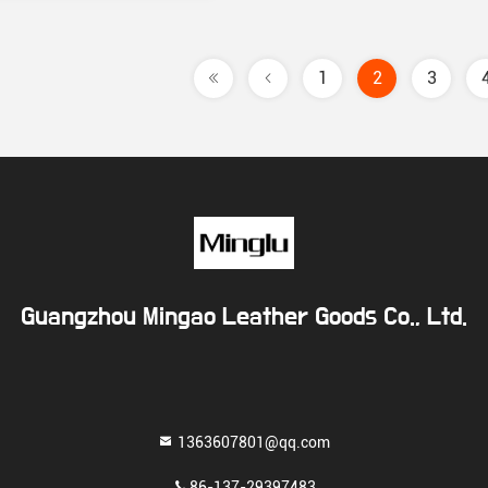
1
2
3
Guangzhou Mingao Leather Goods Co., Ltd.
1363607801@qq.com
86-137-29397483