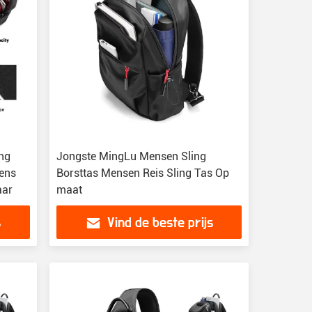
ng
Jongste MingLu Mensen Sling
gens
Borsttas Mensen Reis Sling Tas Op
aar
maat
s
Vind de beste prijs