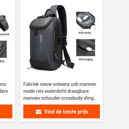
ens
Fabriek nieuw ontwerp usb mannen
dere
mode reis waterdicht draagbare
mannen schouder crossbody sling
tas
s
Vind de beste prijs