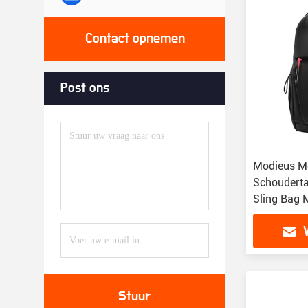
Contact opnemen
Post ons
Modieus Me
Schoudert
Sling Bag 
Stuur