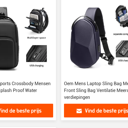
 Sports Crossbody Mensen
Oem Mens Laptop Sling Bag M
Splash Proof Water
Front Sling Bag Ventilatie Meer
verdiepingen
Vind de beste prijs
Vind de beste prij