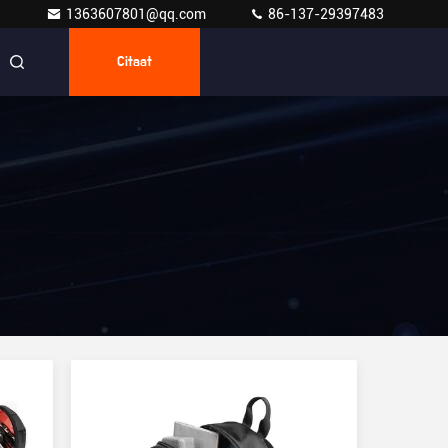
1363607801@qq.com
86-137-29397483
Citaat