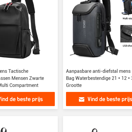
ns Tactische
Aanpasbare anti-diefstal mens 
assen Mensen Zwarte
Bag Waterbestendige 21 * 12 *
Multi Compartment
Grootte
Vind de beste prijs
Vind de beste prij