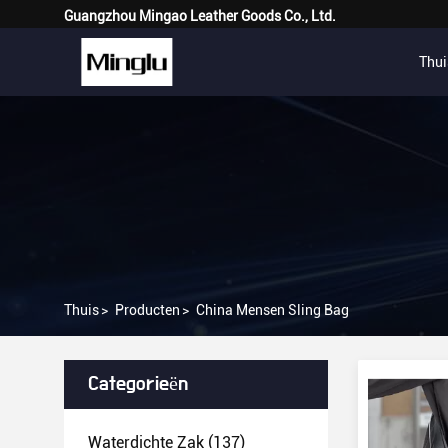
Guangzhou Mingao Leather Goods Co., Ltd.
Thui
Thuis
>
Producten
>
China Mensen Sling Bag
Categorieën
Waterdichte Zak
(137)