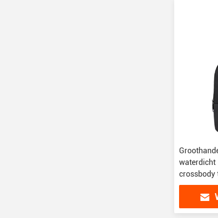
Groothand
waterdicht 
crossbody 
sling bag