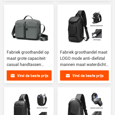
borsttas
Fabriek groothandel op
Fabriek groothandel maat
maat grote capaciteit
LOGO mode anti-diefstal
casual handtassen
mannen maat waterdicht
crossbody tas voor
schouder borst crossbody
Vind de beste prijs
Vind de beste prijs
mannen sling
sling tas voor mannen
boodschappers tassen