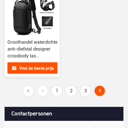
Groothandel waterdichte
anti-diefstal designer
crossbody tas
aangepast logo USB-
Vind de beste prijs
sling tassen voor
mannen enkel schouder
borsttas
1
2
3
4
Contactpersonen