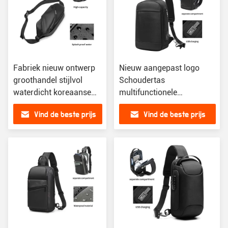
Fabriek nieuw ontwerp
Nieuw aangepast logo
groothandel stijlvol
Schoudertas
waterdicht koreaanse
multifunctionele
stijl mannen crossbody
waterdichte anti-diefstal
Vind de beste prijs
Vind de beste prijs
tassen sling custom
borsttas mannen sling tas
sling tas mannen sling
tas