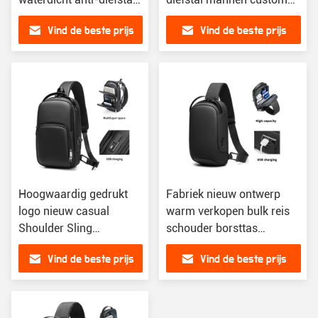
schouder borst
waterdicht schouder borst
Vind de beste prijs
Vind de beste prijs
crossbody sling tas voor
crossbody sling tas voor
mannen
mannen
Hoogwaardig gedrukt
Fabriek nieuw ontwerp
logo nieuw casual
warm verkopen bulk reis
Shoulder Sling
schouder borsttas
Crossbody Bag Custom
koreaanse crossbody
Vind de beste prijs
Vind de beste prijs
logo Reis Mensen
custom mannen sling tas
Borsttassen