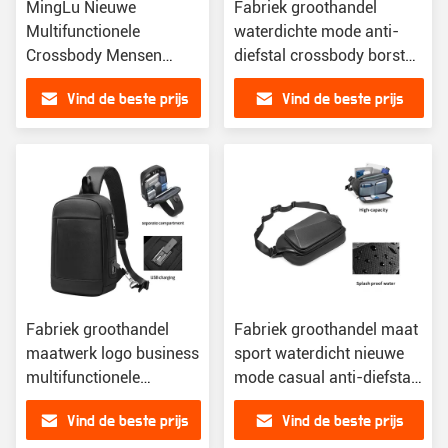
MingLu Nieuwe
Fabriek groothandel
Multifunctionele
waterdichte mode anti-
Crossbody Mensen
diefstal crossbody borst
Tassen Stijl
schouder sling tas voor
Vind de beste prijs
Vind de beste prijs
Schoudertas Mensen
mannen
Sling Single Borsttas
voor buiten
Fabriek groothandel
Fabriek groothandel maat
maatwerk logo business
sport waterdicht nieuwe
multifunctionele
mode casual anti-diefstal
waterdichte anti-diefstal
crossbody sling tas borst
Vind de beste prijs
Vind de beste prijs
sling tas mannen
mannen sling tas