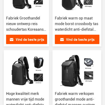
Fabriek Groothandel
Fabriek warm op maat
nieuw ontwerp reis
mode borst crossbody tas
schoudertas Koreaanse
waterdicht anti-diefstal
crossbody op maat
schouder sling tas
Vind de beste prijs
Vind de beste prijs
borst mannen sling tas
mannen sling tas
Hoge kwaliteit merk
Fabriek warm verkopen
mannen vrije tijd mode
groothandel mode anti-
waterdicht anti-diefstal
diefstal mannen custom